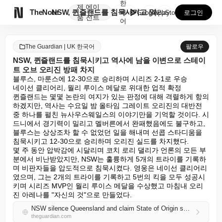
한
제
에이

TheNote
NSW, 퀸즐랜드를 침묵시키고 역사에 남을 이변으로 스...
국
GooglePlay
AppStore
로그인
품
전트
어
The Guardian | UK 한국어
팔로우
NSW, 퀸즐랜드를 침묵시키고 역사에 남을 이변으로 스테이
트 오브 오리진 방패 차지
블루스, 마룬스에 12-30으로 승리하며 시리즈 2-1로 우승

네이선 클리어리, 월리 루이스 메달로 위대한 업적 확정

퀸즐랜드는 몇몇 논란의 여지가 있는 판정에 대해 격렬하게 항의
하겠지만, 역사는 수요일 밤 올타임 그레이트 오리진의 대반전 
중 하나를 펼친 뉴사우스웨일스의 이야기만을 기억할 것이다. 시
드니에서 경기력이 밀리고 멜버른에서 완패했음에도 불구하고, 
블루스는 상상조차 할 수 없었던 일을 해내며 선콥 스타디움을 
침묵시키고 12-30으로 승리하며 오리진 실드를 차지했다.

몇 주 동안 압박감에 시달리며 코치 로리 댈리가 언론의 모든 부
분에서 비난받았지만, NSW는 훌륭하게 5개의 트라이를 기록하
며 비판자들을 압도적으로 침묵시켰다. 영웅은 네이선 클리어리
였으며, 그는 2개의 트라이를 기록하고 5번의 킥을 모두 성공시
키며 시리즈 MVP인 월리 루이스 메달을 수상했고 마침내 오리
진 아레나를 "자신의 것"으로 만들었다.
NSW silence Queensland and claim State of Origin shield with boilover for the ages
theguardian.com