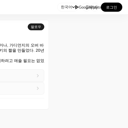

한국어
GooglePlay
AppStore
로그인
팔로우
거나, 가디언지의 오버 바
키의 짤을 만들었다. 20년
해하려고 애쓸 필요는 없었