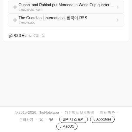
Ounahi and Rahimi put Morocco in World Cup quarter-finals and end Canada’s journey
theguardian.com
The Guardian | international 한국어 RSS
thenote.app
RSS Hunter
•
7월 4일
© 2015-2026, TheNote.app
·
개인정보 보호정책
·
이용 약관
·
갤럭시 스토어
 AppStore
문의하기
·
·
·
 MacOS