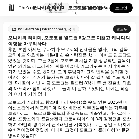
한
제
에이

TheNote
오나히와 라히미, 모로코를 월드컵 8강으로 이끌고 캐나...
국
GooglePlay
AppStore
로그인
품
전트
어
The Guardian | international 한국어
팔로우
오나히와 라히미, 모로코를 월드컵 8강으로 이끌고 캐나다의
여정을 마무리하다
후반 초반 아제딘 우나히가 모로코의 선제골을 넣자, 그의 감독 
모하메드 와흐비는 기쁨에 찬 손가락질을 했다. 아마도 안도감도 
있었을 것이다. 그는 2월에 모로코 역사상 가장 성공적인 감독이
었던 와리드 레그라귀의 뒤를 이었다. 레그라귀는 마지막에는 인
기가 없었을 수도 있지만, 그의 후임자가 그의 업적을 능가할 것
이라는 생각은 거의 불가능해 보였다. 아직 갈 길이 멀 수도 있지
만, 5개월이 지난 지금 모로코는 월드컵 8강에 두 번 진출한 최초
의 아프리카 팀이 되었고, 그들이 더 잘하고 있다는 데에는 의심
의 여지가 거의 없다.
모로코가 개최하고 항소에 따라 우승했을 수도 있는 2025년 네
이션스컵에서 레그라귀에 대한 비판은 외부인들에게는 가혹해 
보였다. 그는 모로코를 월드컵 준결승으로 이끌었고, 카타르에서 
열린 프랑스와의 준결승전과 크로아티아와의 3위 결정전을 포함
하여 49번의 경기에서 단 4패만을 기록했다. 그는 정말 지나치게 
수비적이었던 것일까, 아니면 그것이 모로코가 플레이해야 했던 
방식이었을까?