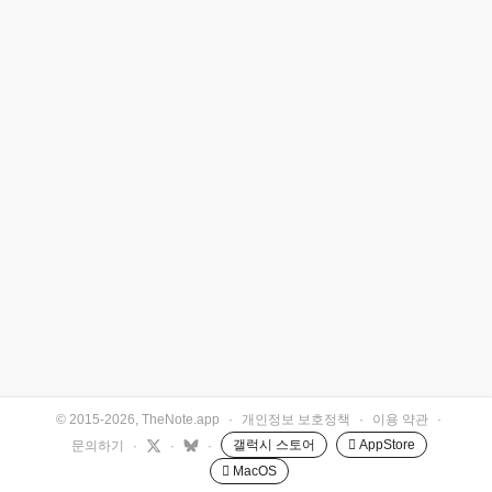
© 2015-2026, TheNote.app
·
개인정보 보호정책
·
이용 약관
·
갤럭시 스토어
 AppStore
문의하기
·
·
·
 MacOS