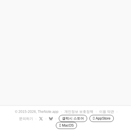
© 2015-2026, TheNote.app
·
개인정보 보호정책
·
이용 약관
·
갤럭시 스토어
 AppStore
문의하기
·
·
·
 MacOS