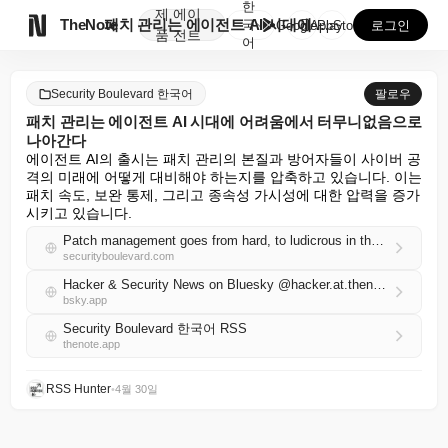
한
제
에이

TheNote
패치 관리는 에이전트 AI 시대에 어려움에서 터무니없음...
국
GooglePlay
AppStore
로그인
품
전트
어
Security Boulevard 한국어
팔로우
패치 관리는 에이전트 AI 시대에 어려움에서 터무니없음으로
나아간다
에이전트 AI의 출시는 패치 관리의 본질과 방어자들이 사이버 공
격의 미래에 어떻게 대비해야 하는지를 압축하고 있습니다. 이는 
패치 속도, 보완 통제, 그리고 종속성 가시성에 대한 압력을 증가
시키고 있습니다.
Patch management goes from hard, to ludicrous in the agentic AI era
securityboulevard.com
Hacker & Security News on Bluesky @hacker.at.thenote.app
bsky.app
Security Boulevard 한국어 RSS
thenote.app
RSS Hunter
•
4월 30일