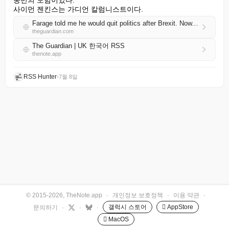
중반의 모험이었다.

사이먼 젠킨스는 가디언 칼럼니스트이다.
Farage told me he would quit politics after Brexit. Now, mired in scandal, he should do it and mean it | Simon Jenkins
theguardian.com
The Guardian | UK 한국어 RSS
thenote.app
RSS Hunter
•
7월 8일
© 2015-2026, TheNote.app
·
개인정보 보호정책
·
이용 약관
·
갤럭시 스토어
 AppStore
문의하기
·
·
·
 MacOS