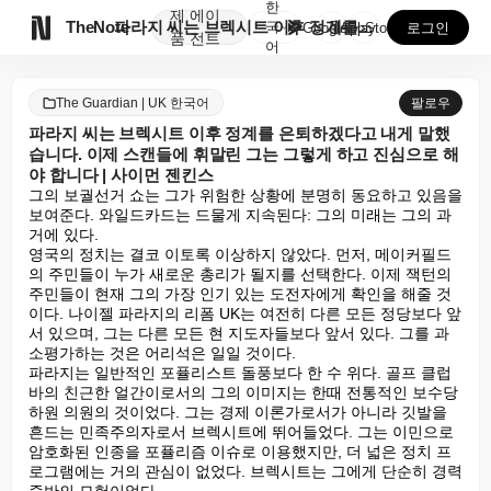
한
제
에이

TheNote
파라지 씨는 브렉시트 이후 정계를 은퇴하겠다고 내게 말...
국
GooglePlay
AppStore
로그인
품
전트
어
The Guardian | UK 한국어
팔로우
파라지 씨는 브렉시트 이후 정계를 은퇴하겠다고 내게 말했
습니다. 이제 스캔들에 휘말린 그는 그렇게 하고 진심으로 해
야 합니다 | 사이먼 젠킨스
그의 보궐선거 쇼는 그가 위험한 상황에 분명히 동요하고 있음을 
보여준다. 와일드카드는 드물게 지속된다: 그의 미래는 그의 과
거에 있다.

영국의 정치는 결코 이토록 이상하지 않았다. 먼저, 메이커필드
의 주민들이 누가 새로운 총리가 될지를 선택한다. 이제 잭턴의 
주민들이 현재 그의 가장 인기 있는 도전자에게 확인을 해줄 것
이다. 나이젤 파라지의 리폼 UK는 여전히 다른 모든 정당보다 앞
서 있으며, 그는 다른 모든 현 지도자들보다 앞서 있다. 그를 과
소평가하는 것은 어리석은 일일 것이다.

파라지는 일반적인 포퓰리스트 돌풍보다 한 수 위다. 골프 클럽 
바의 친근한 얼간이로서의 그의 이미지는 한때 전통적인 보수당 
하원 의원의 것이었다. 그는 경제 이론가로서가 아니라 깃발을 
흔드는 민족주의자로서 브렉시트에 뛰어들었다. 그는 이민으로 
암호화된 인종을 포퓰리즘 이슈로 이용했지만, 더 넓은 정치 프
로그램에는 거의 관심이 없었다. 브렉시트는 그에게 단순히 경력 