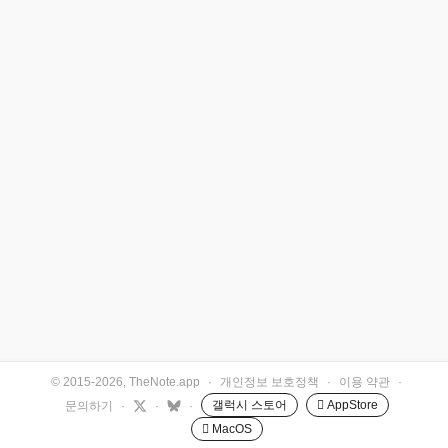
© 2015-2026, TheNote.app
·
개인정보 보호정책
·
이용 약관
·
갤럭시 스토어
 AppStore
문의하기
·
·
·
 MacOS