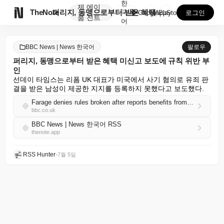
한
제
에이

TheNote
퍼리지, 동맹으로부터 받은 혜택 미신고 보도에 규칙 위...
국
GooglePlay
AppStore
로그인
품
전트
어
BBC News | News 한국어
팔로우
퍼리지, 동맹으로부터 받은 혜택 미신고 보도에 규칙 위반 부
인
선데이 타임스는 리폼 UK 대표가 미국에서 사기 혐의로 유죄 판
결을 받은 남성이 제공한 지지를 등록하지 못했다고 보도했다.
Farage denies rules broken after reports benefits from ally were not declared
bbc.co.uk
BBC News | News 한국어 RSS
thenote.app
RSS Hunter
•
7월 5일