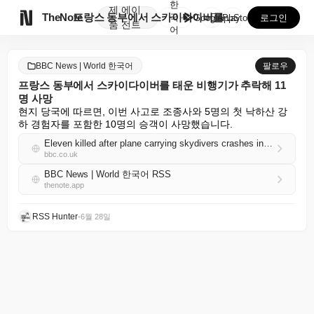
한
제
에이

TheNote
프랑스 동부에서 스카이다이버를 태운 비행기가 추락해 1...
국
GooglePlay
AppStore
로그인
품
전트
어
BBC News | World 한국어
팔로우
프랑스 동부에서 스카이다이버를 태운 비행기가 추락해 11
명 사망
현지 당국에 따르면, 이번 사고로 조종사와 5명의 첫 낙하산 강
하 경험자를 포함한 10명의 승객이 사망했습니다.
Eleven killed after plane carrying skydivers crashes in eastern France
bbc.co.uk
BBC News | World 한국어 RSS
thenote.app
RSS Hunter
•
6월 28일