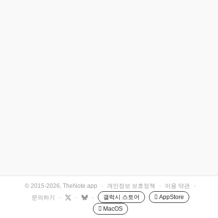
© 2015-2026, TheNote.app
·
개인정보 보호정책
·
이용 약관
·
갤럭시 스토어
 AppStore
문의하기
·
·
·
 MacOS