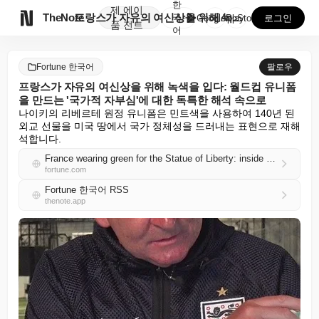
한
제
에이

TheNote
프랑스가 자유의 여신상을 위해 녹색을 입다: 월드컵 유...
국
GooglePlay
AppStore
로그인
품
전트
어
Fortune 한국어
팔로우
프랑스가 자유의 여신상을 위해 녹색을 입다: 월드컵 유니폼
을 만드는 '국가적 자부심'에 대한 독특한 해석 속으로
나이키의 리베르테 원정 유니폼은 민트색을 사용하여 140년 된 
외교 선물을 미국 땅에서 국가 정체성을 드러내는 표현으로 재해
석합니다.
France wearing green for the Statue of Liberty: inside the unusual interpretation of ‘national pride’ that makes World Cup jerseys
fortune.com
Fortune 한국어 RSS
thenote.app