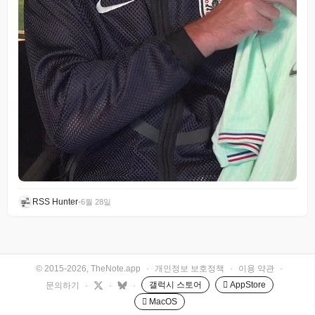
RSS Hunter
•
6월 28일
© 2015-2026, TheNote.app
·
개인정보 보호정책
·
이용 약관
·
갤럭시 스토어
 AppStore
문의하기
·
·
·
 MacOS