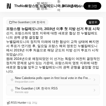
한
제
에이

TheNote
프랑스령 뉴칼레도니아, 2019년 이후 첫 지방 선거 ...
국
GooglePlay
AppStore
로그인
품
전트
어
The Guardian | UK 한국어
팔로우
프랑스령 뉴칼레도니아, 2019년 이후 첫 지방 선거 투표 시작
선거, 프랑스와의 영토 지위에 대한 새로운 협상 전 누벨칼레도
니의 권력 균형 결정할 것

누벨칼레도니의 정치적 미래에 대한 협상이 교착 상태에 빠지면
서 투표가 연기된 후, 일요일 프랑스 해외 영토인 누벨칼레도니
에서 2019년 이후 처음으로 해당 군도의 지방 선거 투표가 시작
되었습니다.

원래 2024년으로 예정되었던 이 선거는 독립이 여전히 결정적인 
정치적 문제로 남아 있는 가운데, 프랑스와의 영토 지위에 대한 
새로운 협상을 앞두고 누벨칼레도니의 권력 균형을 결정할 것입
니다.
New Caledonia polls open in first local vote in the French territory since 2019
theguardian.com
The Guardian | UK 한국어 RSS
thenote.app
RSS Hunter
•
6월 28일