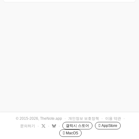
© 2015-2026, TheNote.app
·
개인정보 보호정책
·
이용 약관
·
갤럭시 스토어
 AppStore
문의하기
·
·
·
 MacOS