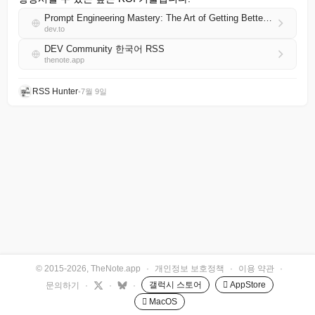
Prompt Engineering Mastery: The Art of Getting Better AI Responses
dev.to
DEV Community 한국어 RSS
thenote.app
RSS Hunter
•
7월 9일
© 2015-2026, TheNote.app
·
개인정보 보호정책
·
이용 약관
·
갤럭시 스토어
 AppStore
문의하기
·
·
·
 MacOS