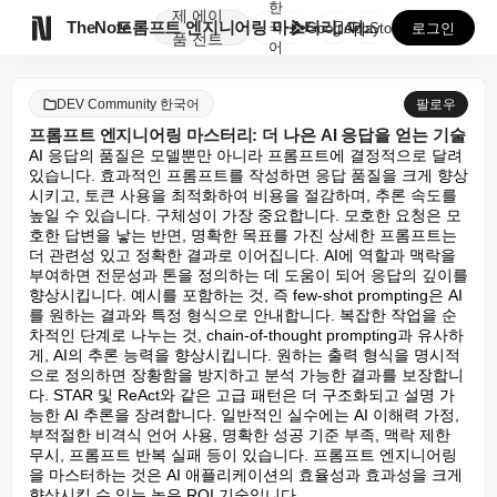
한
제
에이

TheNote
프롬프트 엔지니어링 마스터리: 더 나은 AI 응답을 얻...
국
GooglePlay
AppStore
로그인
품
전트
어
DEV Community 한국어
팔로우
프롬프트 엔지니어링 마스터리: 더 나은 AI 응답을 얻는 기술
AI 응답의 품질은 모델뿐만 아니라 프롬프트에 결정적으로 달려 
있습니다. 효과적인 프롬프트를 작성하면 응답 품질을 크게 향상
시키고, 토큰 사용을 최적화하여 비용을 절감하며, 추론 속도를 
높일 수 있습니다. 구체성이 가장 중요합니다. 모호한 요청은 모
호한 답변을 낳는 반면, 명확한 목표를 가진 상세한 프롬프트는 
더 관련성 있고 정확한 결과로 이어집니다. AI에 역할과 맥락을 
부여하면 전문성과 톤을 정의하는 데 도움이 되어 응답의 깊이를 
향상시킵니다. 예시를 포함하는 것, 즉 few-shot prompting은 AI
를 원하는 결과와 특정 형식으로 안내합니다. 복잡한 작업을 순
차적인 단계로 나누는 것, chain-of-thought prompting과 유사하
게, AI의 추론 능력을 향상시킵니다. 원하는 출력 형식을 명시적
으로 정의하면 장황함을 방지하고 분석 가능한 결과를 보장합니
다. STAR 및 ReAct와 같은 고급 패턴은 더 구조화되고 설명 가
능한 AI 추론을 장려합니다. 일반적인 실수에는 AI 이해력 가정, 
부적절한 비격식 언어 사용, 명확한 성공 기준 부족, 맥락 제한 
무시, 프롬프트 반복 실패 등이 있습니다. 프롬프트 엔지니어링
을 마스터하는 것은 AI 애플리케이션의 효율성과 효과성을 크게 
향상시킬 수 있는 높은 ROI 기술입니다.