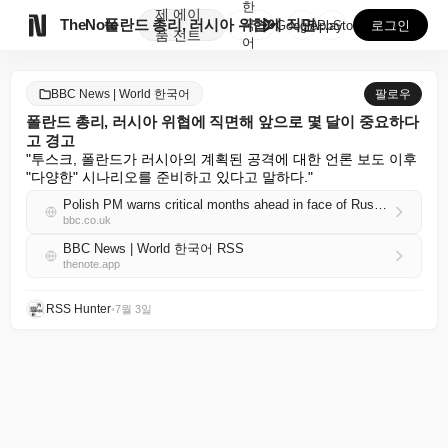
한
제
에이

TheNote
폴란드 총리, 러시아 위협에 직면해 앞으로 몇 달이 중...
국
GooglePlay
AppStore
로그인
품
전트
어
BBC News | World 한국어
팔로우
폴란드 총리, 러시아 위협에 직면해 앞으로 몇 달이 중요하다
고 경고
"투스크, 폴란드가 러시아의 계획된 공격에 대한 언론 보도 이후 
"다양한" 시나리오를 준비하고 있다고 말하다."
Polish PM warns critical months ahead in face of Russian threat
bbc.co.uk
BBC News | World 한국어 RSS
thenote.app
RSS Hunter
•
7월 3일