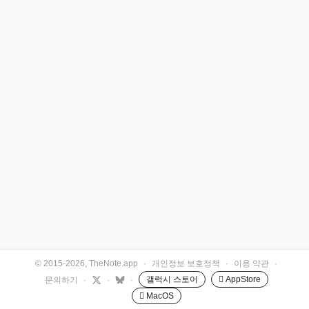
© 2015-2026, TheNote.app
·
개인정보 보호정책
·
이용 약관
·
갤럭시 스토어
 AppStore
문의하기
·
·
·
 MacOS