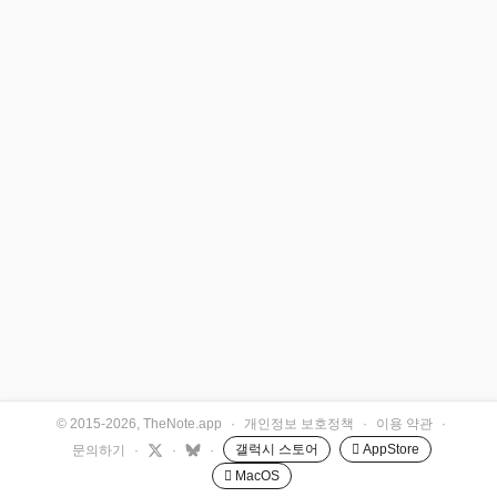
© 2015-2026, TheNote.app
·
개인정보 보호정책
·
이용 약관
·
갤럭시 스토어
 AppStore
문의하기
·
·
·
 MacOS