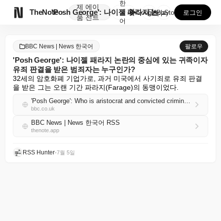
한
제
에이

TheNote
'Posh George': 나이젤 패라지 논란의 중심에...
국
GooglePlay
AppStore
로그인
품
전트
어
BBC News | News 한국어
팔로우
'Posh George': 나이젤 패라지 논란의 중심에 있는 귀족이자
유죄 판결을 받은 범죄자는 누구인가?
32세의 암호화폐 기업가로, 과거 미국에서 사기죄로 유죄 판결
을 받은 그는 오랜 기간 파라지(Farage)의 동맹이었다.
'Posh George': Who is aristocrat and convicted criminal at heart of Farage controversy?
bbc.co.uk
BBC News | News 한국어 RSS
thenote.app
RSS Hunter
•
7월 5일