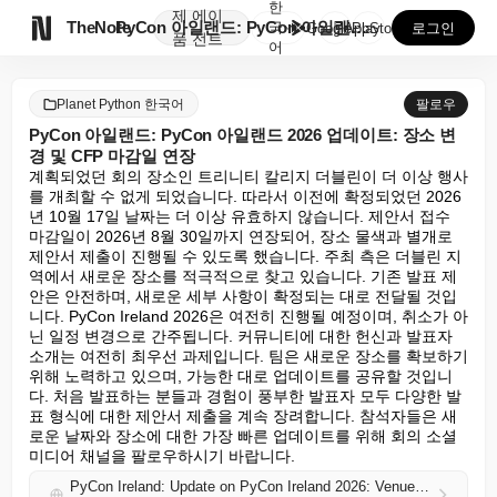
한
제
에이

TheNote
PyCon 아일랜드: PyCon 아일랜드 2026 업데...
국
GooglePlay
AppStore
로그인
품
전트
어
Planet Python 한국어
팔로우
PyCon 아일랜드: PyCon 아일랜드 2026 업데이트: 장소 변
경 및 CFP 마감일 연장
계획되었던 회의 장소인 트리니티 칼리지 더블린이 더 이상 행사
를 개최할 수 없게 되었습니다. 따라서 이전에 확정되었던 2026
년 10월 17일 날짜는 더 이상 유효하지 않습니다. 제안서 접수 
마감일이 2026년 8월 30일까지 연장되어, 장소 물색과 별개로 
제안서 제출이 진행될 수 있도록 했습니다. 주최 측은 더블린 지
역에서 새로운 장소를 적극적으로 찾고 있습니다. 기존 발표 제
안은 안전하며, 새로운 세부 사항이 확정되는 대로 전달될 것입
니다. PyCon Ireland 2026은 여전히 진행될 예정이며, 취소가 아
닌 일정 변경으로 간주됩니다. 커뮤니티에 대한 헌신과 발표자 
소개는 여전히 최우선 과제입니다. 팀은 새로운 장소를 확보하기 
위해 노력하고 있으며, 가능한 대로 업데이트를 공유할 것입니
다. 처음 발표하는 분들과 경험이 풍부한 발표자 모두 다양한 발
표 형식에 대한 제안서 제출을 계속 장려합니다. 참석자들은 새
로운 날짜와 장소에 대한 가장 빠른 업데이트를 위해 회의 소셜 
미디어 채널을 팔로우하시기 바랍니다.
PyCon Ireland: Update on PyCon Ireland 2026: Venue Change and Extended CFP Deadline