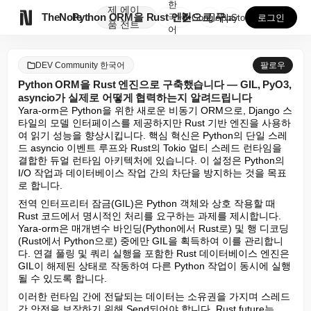
한
제
에이

TheNote
Python ORM을 Rust 엔진으로 구축했습니다 —...
국
GooglePlay
AppStore
로그인
품
전트
어
DEV Community 한국어
팔로우
Python ORM을 Rust 엔진으로 구축했습니다 — GIL, PyO3,
asyncio가 실제로 어떻게 협력하는지 알려드립니다
Yara-orm은 Python을 위한 새로운 비동기 ORM으로, Django 스
타일의 모델 인터페이스를 제공하지만 Rust 기반 엔진을 사용하
여 읽기 성능을 향상시킵니다. 핵심 혁신은 Python의 단일 스레
드 asyncio 이벤트 루프와 Rust의 Tokio 멀티 스레드 런타임을 
결합한 듀얼 런타임 아키텍처에 있습니다. 이 설정은 Python의 
I/O 작업과 데이터베이스 작업 간의 차단을 방지하는 것을 목표
로 합니다.
전역 인터프리터 잠금(GIL)은 Python 객체와 상호 작용할 때 
Rust 코드에서 명시적인 처리를 요구하는 과제를 제시합니다. 
Yara-orm은 매개변수 바인딩(Python에서 Rust로) 및 행 디코딩
(Rust에서 Python으로) 중에만 GIL을 획득하여 이를 관리합니
다. 연결 풀링 및 쿼리 실행을 포함한 Rust 데이터베이스 엔진은 
GIL이 해제된 상태로 작동하여 다른 Python 작업이 동시에 실행
될 수 있도록 합니다.
이러한 런타임 간에 전달되는 데이터는 소유권을 가지며 스레드 
간 안전을 보장하기 위해 Send되어야 합니다. Rust future는 