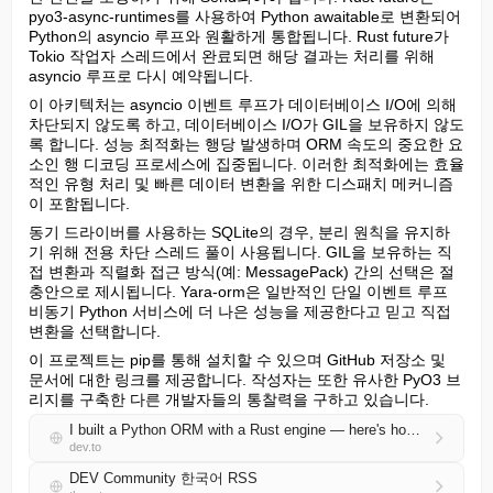
pyo3-async-runtimes를 사용하여 Python awaitable로 변환되어 
Python의 asyncio 루프와 원활하게 통합됩니다. Rust future가 
Tokio 작업자 스레드에서 완료되면 해당 결과는 처리를 위해 
asyncio 루프로 다시 예약됩니다.
이 아키텍처는 asyncio 이벤트 루프가 데이터베이스 I/O에 의해 
차단되지 않도록 하고, 데이터베이스 I/O가 GIL을 보유하지 않도
록 합니다. 성능 최적화는 행당 발생하며 ORM 속도의 중요한 요
소인 행 디코딩 프로세스에 집중됩니다. 이러한 최적화에는 효율
적인 유형 처리 및 빠른 데이터 변환을 위한 디스패치 메커니즘
이 포함됩니다.
동기 드라이버를 사용하는 SQLite의 경우, 분리 원칙을 유지하
기 위해 전용 차단 스레드 풀이 사용됩니다. GIL을 보유하는 직
접 변환과 직렬화 접근 방식(예: MessagePack) 간의 선택은 절
충안으로 제시됩니다. Yara-orm은 일반적인 단일 이벤트 루프 
비동기 Python 서비스에 더 나은 성능을 제공한다고 믿고 직접 
변환을 선택합니다.
이 프로젝트는 pip를 통해 설치할 수 있으며 GitHub 저장소 및 
문서에 대한 링크를 제공합니다. 작성자는 또한 유사한 PyO3 브
리지를 구축한 다른 개발자들의 통찰력을 구하고 있습니다.
I built a Python ORM with a Rust engine — here's how the GIL, PyO3, and asyncio actually cooperate
dev.to
DEV Community 한국어 RSS