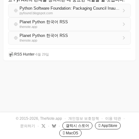
Python Software Foundation: Packaging Council Inaugural Election Dates
pyfound.blogspot.com
Planet Python 한국어 RSS
thenote.app
Planet Python 한국어 RSS
thenote.app
RSS Hunter
•
6월 29일
© 2015-2026, TheNote.app
·
개인정보 보호정책
·
이용 약관
·
갤럭시 스토어
 AppStore
문의하기
·
·
·
 MacOS