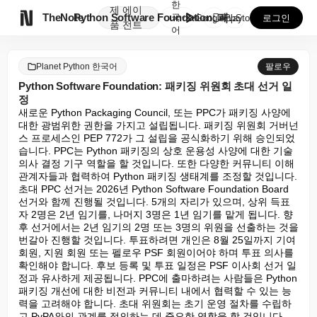
한
제
에이

TheNote
Python Software Foundation: 패키...
국
GooglePlay
AppStore
로그인
품
전트
어
Planet Python 한국어
팔로우
Python Software Foundation: 패키징 위원회 초대 선거 일
정
새로운 Python Packaging Council, 또는 PPC가 패키징 사양에 
대한 광범위한 권한을 가지고 설립됩니다. 패키징 위원회 거버넌
스 프로세스인 PEP 772가 그 설립을 공식화하기 위해 승인되었
습니다. PPC는 Python 패키징의 상호 운용성 사양에 대한 기술 
의사 결정 기구 역할을 할 것입니다. 또한 다양한 커뮤니티 이해 
관계자들과 협력하여 Python 패키징 생태계를 조정할 것입니다. 
초대 PPC 선거는 2026년 Python Software Foundation Board 
선거와 함께 진행될 것입니다. 5개의 자리가 있으며, 상위 득표
자 2명은 2년 임기를, 나머지 3명은 1년 임기를 맡게 됩니다. 향
후 선거에서는 2년 임기의 2명 또는 3명의 위원을 선출하는 것을 
번갈아 진행할 것입니다. 투표하려면 개인은 8월 25일까지 기여 
회원, 지원 회원 또는 펠로우 PSF 회원이어야 하며 투표 의사를 
확인해야 합니다. 후보 등록 및 투표 일정은 PSF 이사회 선거 일
정과 유사하게 제공됩니다. PPC에 출마하려는 사람들은 Python 
패키징 개선에 대한 비전과 커뮤니티 내에서 협력할 수 있는 능
력을 고려해야 합니다. 초대 위원회는 초기 운영 절차를 수립하
고 PyPA와의 관계를 정의하는 데 중요한 역할을 할 것입니다.