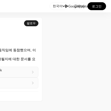

한국어
GooglePlay
AppStore
로그인
팔로우
움직임에 동참했으며, 이
관될지에 대한 문서를 요
ck