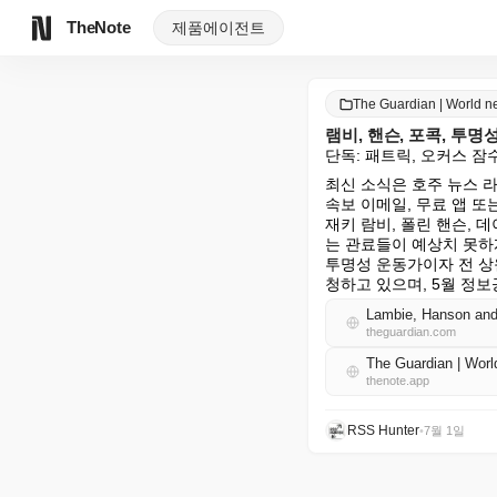
TheNote
제품
에이전트
The Guardian | World
램비, 핸슨, 포콕, 투
단독: 패트릭, 오커스 
최신 소식은 호주 뉴스 
속보 이메일, 무료 앱 또
재키 람비, 폴린 핸슨,
는 관료들이 예상치 못하
투명성 운동가이자 전 상
청하고 있으며, 5월 정
Lambie, Hanson and 
theguardian.com
The Guardian | W
thenote.app
RSS Hunter
•
7월 1일