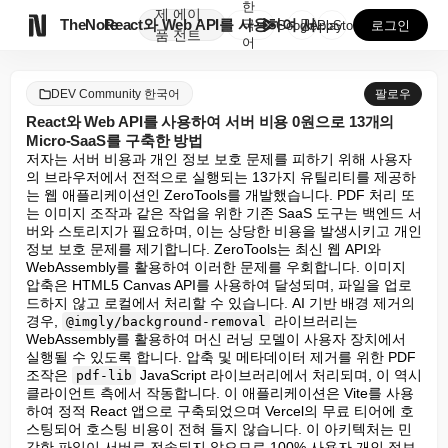
한
제
에이

TheNote
React와 Web API를 사용하여 서버 비용 0원으...
국
GooglePlay
AppStore
로그인
품
전트
어
DEV Community 한국어
팔로우
React와 Web API를 사용하여 서버 비용 0원으로 13개의
Micro-SaaS를 구축한 방법
저자는 서버 비용과 개인 정보 보호 문제를 피하기 위해 사용자
의 브라우저에서 전적으로 실행되는 13가지 유틸리티를 제공하
는 웹 애플리케이션인 ZeroTools를 개발했습니다. PDF 처리 또
는 이미지 조작과 같은 작업을 위한 기존 SaaS 도구는 백엔드 서
버와 스토리지가 필요하며, 이는 상당한 비용을 발생시키고 개인 
정보 보호 문제를 제기합니다. ZeroTools는 최신 웹 API와 
WebAssembly를 활용하여 이러한 문제를 우회합니다. 이미지 
압축은 HTML5 Canvas API를 사용하여 달성되며, 파일을 업로
드하지 않고 로컬에서 처리할 수 있습니다. AI 기반 배경 제거의 
경우, 
 라이브러리는 
@imgly/background-removal
WebAssembly를 활용하여 머신 러닝 모델이 사용자 장치에서 
실행될 수 있도록 합니다. 압축 및 메타데이터 제거를 위한 PDF 
조작은 
 JavaScript 라이브러리에서 처리되며, 이 역시 
pdf-lib
클라이언트 측에서 작동합니다. 이 애플리케이션은 Vite를 사용
하여 정적 React 앱으로 구축되었으며 Vercel의 무료 티어에 호
스팅되어 호스팅 비용이 전혀 들지 않습니다. 이 아키텍처는 민
감한 파일이 서버로 전송되지 않으므로 100% 사용자 개인 정보