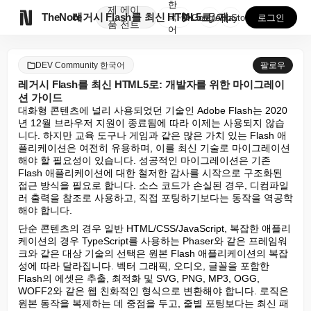
한
제
에이

TheNote
레거시 Flash를 최신 HTML5로: 개발자를 위한 ...
국
GooglePlay
AppStore
로그인
품
전트
어
DEV Community 한국어
팔로우
레거시 Flash를 최신 HTML5로: 개발자를 위한 마이그레이
션 가이드
대화형 콘텐츠에 널리 사용되었던 기술인 Adobe Flash는 2020
년 12월 브라우저 지원이 종료됨에 따라 이제는 사용되지 않습
니다. 하지만 교육 도구나 게임과 같은 많은 가치 있는 Flash 애
플리케이션은 여전히 유용하며, 이를 최신 기술로 마이그레이션
해야 할 필요성이 있습니다. 성공적인 마이그레이션은 기존 
Flash 애플리케이션에 대한 철저한 감사를 시작으로 구조화된 
접근 방식을 필요로 합니다. 소스 코드가 손실된 경우, 디컴파일
러 출력을 참조로 사용하고, 직접 포팅하기보다는 동작을 역공학
해야 합니다.
단순 콘텐츠의 경우 일반 HTML/CSS/JavaScript, 복잡한 애플리
케이션의 경우 TypeScript를 사용하는 Phaser와 같은 프레임워
크와 같은 대상 기술의 선택은 원본 Flash 애플리케이션의 복잡
성에 따라 달라집니다. 벡터 그래픽, 오디오, 글꼴을 포함한 
Flash의 에셋은 추출, 최적화 및 SVG, PNG, MP3, OGG, 
WOFF2와 같은 웹 친화적인 형식으로 변환해야 합니다. 로직은 
원본 동작을 복제하는 데 중점을 두고, 줄별 포팅보다는 최신 패