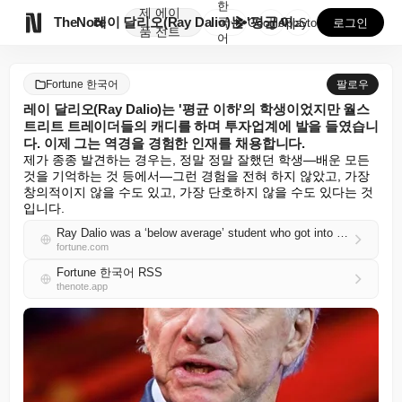
한
제
에이

TheNote
레이 달리오(Ray Dalio)는 '평균 이하'의 학생...
국
GooglePlay
AppStore
로그인
품
전트
어
Fortune 한국어
팔로우
레이 달리오(Ray Dalio)는 '평균 이하'의 학생이었지만 월스
트리트 트레이더들의 캐디를 하며 투자업계에 발을 들였습니
다. 이제 그는 역경을 경험한 인재를 채용합니다.
제가 종종 발견하는 경우는, 정말 정말 잘했던 학생—배운 모든 
것을 기억하는 것 등에서—그런 경험을 전혀 하지 않았고, 가장 
창의적이지 않을 수도 있고, 가장 단호하지 않을 수도 있다는 것
입니다.
Ray Dalio was a ‘below average’ student who got into investing by caddying for Wall Street traders: Now he hires talent who have experienced hardship
fortune.com
Fortune 한국어 RSS
thenote.app