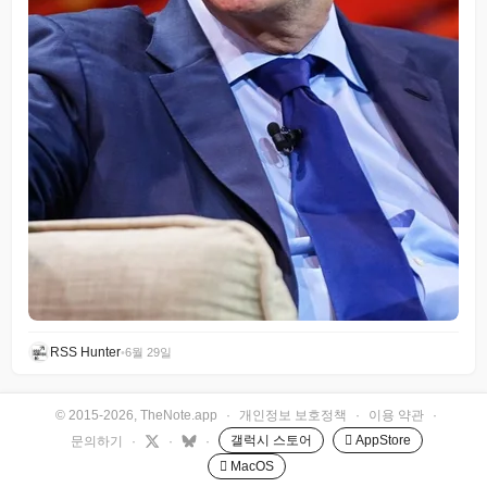
RSS Hunter
•
6월 29일
© 2015-2026, TheNote.app
·
개인정보 보호정책
·
이용 약관
·
갤럭시 스토어
 AppStore
문의하기
·
·
·
 MacOS