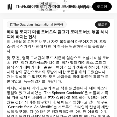
한
제
에이

TheNote
레이첼 로디가 미셸 로버츠의 닭고기 토마토 버섯 볶음 ...
국
GooglePlay
AppStore
로그인
품
전트
어
The Guardian | international 한국어
팔로우
레이첼 로디가 미셸 로버츠의 닭고기 토마토 버섯 볶음 레시
피에 바치는 헌사
이 나폴레옹 고전은 너무나 자주 복잡하게 다루어지지만, 프랑
스-영국 작가의 버전에 대한 이 찬사는 단순하면서도 놀랍습니
다.
몇 주 전, 영국 도서관의 푸드 시즌의 일환으로 소설가 미셸 로버
츠, 전기 작가 프란체스카 웨이드, 작가 엘리 데이비스, 그리고 
음식 작가 레베카 메이 존슨이 여성의 요리 생활과 창의성, 저항, 
지적 삶의 공간으로서의 주방에 대한 토론을 위해 모였습니다. 
저는 참석할 수 없었지만, 모든 사람들의 말에 따르면 훌륭한 토
론이었고, 녹음되었기를 바랍니다.
하지만 저는 네 작가 모두의 최근 책을 읽었습니다. 데이비스의 
통찰력 있고 재미있는 "The Spinster Cookbook"은 커플과 가족
을 위해 설계된 사회에서 혼자 쇼핑하고 요리하는 것(또는 하지 
않는 것)의 의미를 탐구합니다. 웨이드의 엄청나고 깊이 연구된 
"Gertrude Stein: An Afterlife"는 거트루드 스타인의 탄생과 재탄
생을 탐구합니다 (스타인은 천재였을까요, 아니면 이해할 수 없
음의 컬트의 대사제였을까요? 우리는 결정해야 합니다). 메이 존