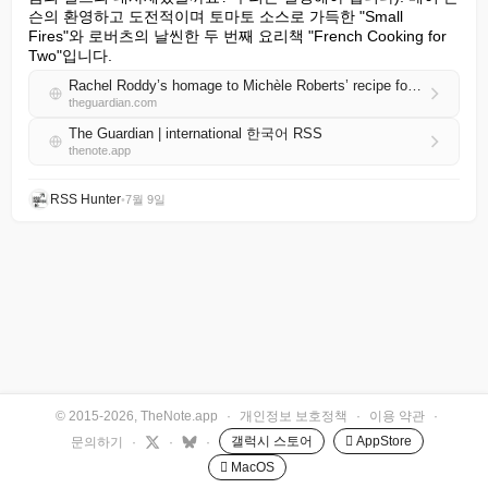
슨의 환영하고 도전적이며 토마토 소스로 가득한 "Small 
Fires"와 로버츠의 날씬한 두 번째 요리책 "French Cooking for 
Two"입니다.
Rachel Roddy’s homage to Michèle Roberts’ recipe for chicken saute with tomatoes and mushrooms
theguardian.com
The Guardian | international 한국어 RSS
thenote.app
RSS Hunter
•
7월 9일
© 2015-2026, TheNote.app
·
개인정보 보호정책
·
이용 약관
·
갤럭시 스토어
 AppStore
문의하기
·
·
·
 MacOS