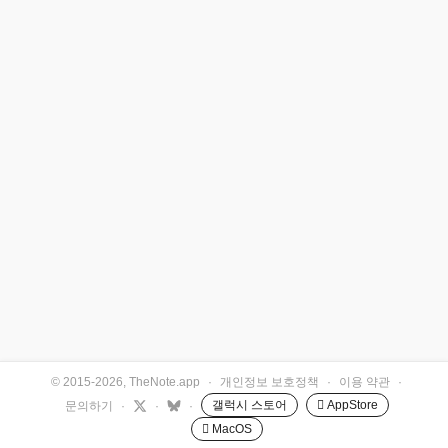
© 2015-2026, TheNote.app
·
개인정보 보호정책
·
이용 약관
·
갤럭시 스토어
 AppStore
문의하기
·
·
·
 MacOS