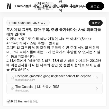
한
제
에이

TheNote
로치데일 그루밍 갱단 두목, 추방 불가하다는 사실 피해...
국
GooglePlay
AppStore
로그인
품
전트
어
The Guardian | UK 한국어
팔로우
로치데일 그루밍 갱단 두목, 추방 불가하다는 사실 피해자들
에게 알려져
이민법 조항으로 인해 석방 예정인 샤비르 아메드(Shabir 
Ahmed)의 파키스탄 추방이 방지됨

로치데일 그루밍 범죄 조직의 두목이 이번 주에 석방될 예정이
며, 그의 피해자들에게는 그가 본국에서 추방될 수 없다는 사실
이 통보되었습니다.

피해자들에게 "아빠"로 알려진 73세의 샤비르 아메드는 2012년
에 미성년자들에 대한 다수의 강간 및 성범죄 혐의로 유죄 판결
을 받았습니다.
Rochdale grooming gang ringleader cannot be deported, victims told
theguardian.com
The Guardian | UK 한국어 RSS
thenote.app
RSS Hunter
•
6월 30일