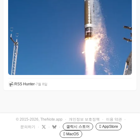
RSS Hunter
•
7월 8일
© 2015-2026, TheNote.app
·
개인정보 보호정책
·
이용 약관
·
갤럭시 스토어
 AppStore
문의하기
·
·
·
 MacOS