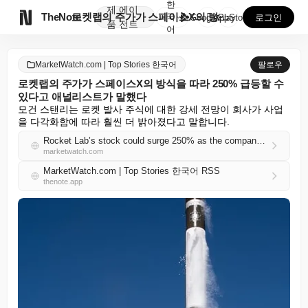
한
제
에이

TheNote
로켓랩의 주가가 스페이스X의 방식을 따라 250% 급등...
국
GooglePlay
AppStore
로그인
품
전트
어
MarketWatch.com | Top Stories 한국어
팔로우
로켓랩의 주가가 스페이스X의 방식을 따라 250% 급등할 수
있다고 애널리스트가 말했다
모건 스탠리는 로켓 발사 주식에 대한 강세 전망이 회사가 사업
을 다각화함에 따라 훨씬 더 밝아졌다고 말합니다.
Rocket Lab’s stock could surge 250% as the company takes a page out of SpaceX’s book, analyst says
marketwatch.com
MarketWatch.com | Top Stories 한국어 RSS
thenote.app