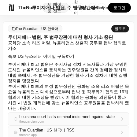
한
제
에이

TheNote
루이지애나 법원, 주 법무장관에 대한 형사 기소 중단
국
GooglePlay
AppStore
로그인
품
전트
어
The Guardian | US 한국어
팔로우
루이지애나 법원, 주 법무장관에 대한 형사 기소 중단
공화당 소속 리즈 머릴, 뉴올리언스 선출직 공무원 협박 혐의로 
기소
속보 US 뉴스레터 이메일 구독하기
루이지애나 최고 법원은 주지사급 정치 지도자들과 가장 유명한 
도시인 뉴올리언스를 통치하는 민주당원들 간의 첨예한 정치적 
대립 속에서, 주 법무장관을 겨냥한 형사 기소 절차에 대한 집행
정지를 명령했다.

루이지애나 최초의 여성 법무장관인 공화당 소속 리즈 머릴은 목
요일 뉴올리언스 대배심으로부터 협박 및 직무유기 혐의로 16개 
혐의에 대한 기소장을 받았다. 이 혐의는 공화당 의원들이 통과
시킨 시 법원 개혁법에 맞선 뉴올리언스 공무원들을 협박하려 했
다는 내용이다.
Louisiana court halts criminal indictment against state attorney general
theguardian.com
The Guardian | US 한국어 RSS
thenote.app