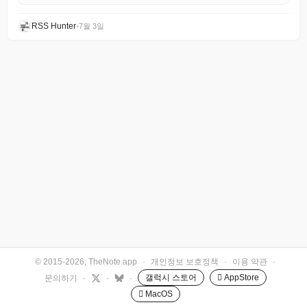
RSS Hunter
•
7월 3일
© 2015-2026, TheNote.app
·
개인정보 보호정책
·
이용 약관
·
갤럭시 스토어
 AppStore
문의하기
·
·
·
 MacOS