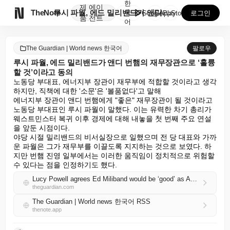
한
제
에이

TheNote
루시 파월, 에드 밀리밴드가 앤디 번햄의 재무장관으로 ...
국
GooglePlay
AppStore
로그인
품
전트
어
The Guardian | World news 한국어
팔로우
루시 파월, 에드 밀리밴드가 앤디 번햄의 재무장관으로 ‘훌륭
할 것’이라고 동의
노동당 부대표, 에너지부 장관이 재무부에 적합할 것이라고 생각
하지만, 직책에 대한 '소문'은 '볼품없다'고 말해

에너지부 장관이 앤디 번햄에게 "좋은" 재무장관이 될 것이라고 
노동당 부대표인 루시 파월이 말했다. 이는 유력한 차기 총리가 
웨스트민스터 복귀 이후 경제에 대해 내놓을 첫 번째 주요 연설
을 앞둔 시점이다.

야당 시절 밀리밴드의 비서실장으로 일했으며 전 당 대표와 가까
운 파월은 그가 재무부를 이끌도록 지지하는 것으로 보였다. 하
지만 번햄 진영 일부에서는 이러한 움직임이 정치적으로 위험할 
수 있다는 점을 인정하기도 했다.
Lucy Powell agrees Ed Miliband would be ‘good’ as Andy Burnham’s chancellor
theguardian.com
The Guardian | World news 한국어 RSS
thenote.app