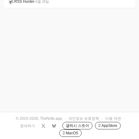
RSS Hunter
•
6월 28일
© 2015-2026, TheNote.app
·
개인정보 보호정책
·
이용 약관
·
갤럭시 스토어
 AppStore
문의하기
·
·
·
 MacOS