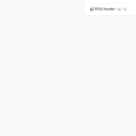
RSS Hunter
•
7월 7일