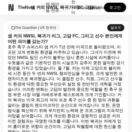
한
제
에이

TheNote
샘 커의 NWSL 복귀가 리그, 고담 FC, 그리고 선...
국
GooglePlay
AppStore
로그인
품
전트
어
The Guardian | UK 한국어
팔로우
샘 커의 NWSL 복귀가 리그, 고담 FC, 그리고 선수 본인에게
어떤 의미를 갖는가?
호주 축구 슈퍼스타 샘 커가 7년 만에 미국으로 돌아왔으며, 이
곳은 크게 변화된 환경을 마주하고 있습니다. 그녀가 이전에 뛰
었던 NWSL 팀인 스카이 블루는 당시 훈련 시설에 라커룸이나 
수돗물과 같은 기본적인 편의 시설조차 갖추지 못한 열악한 경기 
환경을 가지고 있었습니다. 올 7월, 커는 이제 고담으로 불리며 
세 시즌 동안 두 번의 NWSL 챔피언십을 우승한, 크게 발전한 프
랜차이즈로 복귀했습니다. 이 클럽은 선수, 직원, 그리고 선수들
의 환경에 대한 중요한 우선순위 설정 등 전반적인 개혁을 거쳤
습니다. 이러한 변화는 고담의 발전에 중요한 역할을 한 축구 운
영 부문 사장 야엘 아베르부흐 웨스트에게 크게 기인합니다. 커
의 복귀는 미국 최고의 여자 프로 축구 선수 중 한 명의 귀환을 
알리는 클럽의 랜드마크적인 순간으로 여겨집니다. 또한, 운영 
방식을 혁신하기 위해 부지런히 노력해 온 프로그램의 지속적인 
야망을 보여줍니다. 크게 개선된 환경과 경쟁적인 성공은 커의 
이전 경험과는 극명한 대조를 이룹니다. 이번 복귀는 커에게 있
어 흥미로운 귀향의 순간이자, 고담의 탁월함에 대한 헌신을 증
명하는 것입니다.