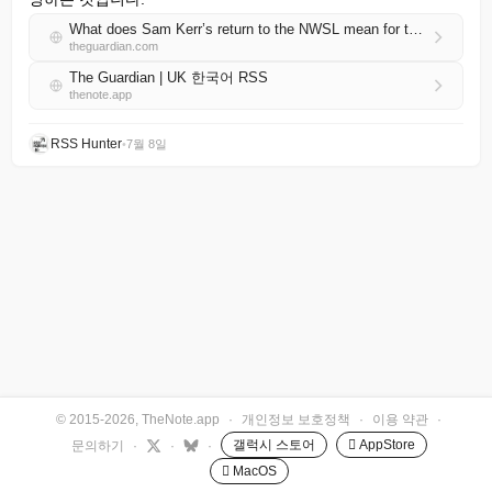
What does Sam Kerr’s return to the NWSL mean for the league, Gotham FC and the player herself?
theguardian.com
The Guardian | UK 한국어 RSS
thenote.app
RSS Hunter
•
7월 8일
© 2015-2026, TheNote.app
·
개인정보 보호정책
·
이용 약관
·
갤럭시 스토어
 AppStore
문의하기
·
·
·
 MacOS