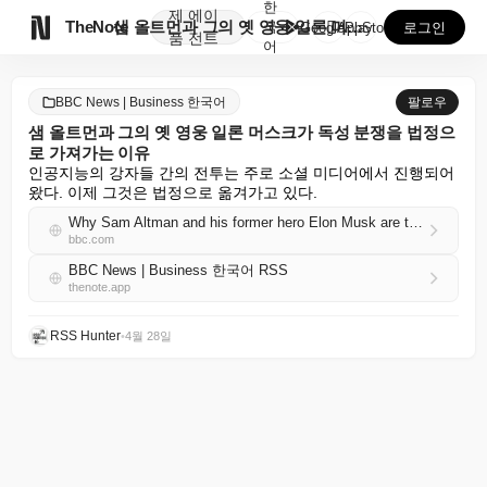
한
제
에이

TheNote
샘 올트먼과 그의 옛 영웅 일론 머스크가 독성 분쟁을 ...
국
GooglePlay
AppStore
로그인
품
전트
어
BBC News | Business 한국어
팔로우
샘 올트먼과 그의 옛 영웅 일론 머스크가 독성 분쟁을 법정으
로 가져가는 이유
인공지능의 강자들 간의 전투는 주로 소셜 미디어에서 진행되어 
왔다. 이제 그것은 법정으로 옮겨가고 있다.
Why Sam Altman and his former hero Elon Musk are taking their toxic feud to court
bbc.com
BBC News | Business 한국어 RSS
thenote.app
RSS Hunter
•
4월 28일