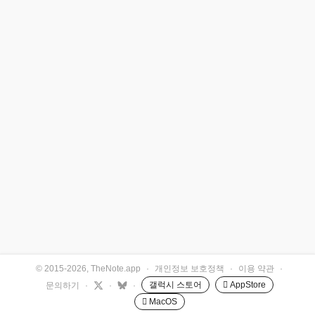
© 2015-2026, TheNote.app
·
개인정보 보호정책
·
이용 약관
·
갤럭시 스토어
 AppStore
문의하기
·
·
·
 MacOS