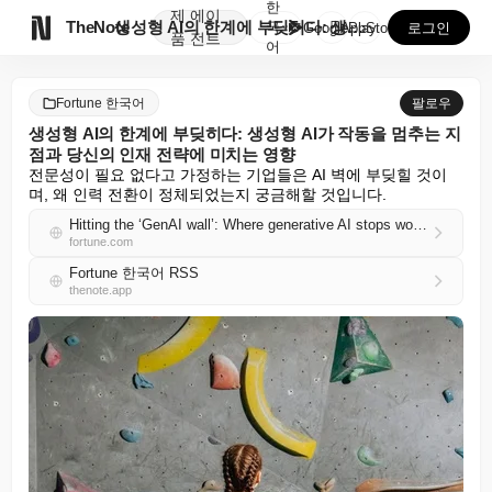
한
제
에이

TheNote
생성형 AI의 한계에 부딪히다: 생성형 AI가 작동을 ...
국
GooglePlay
AppStore
로그인
품
전트
어
Fortune 한국어
팔로우
생성형 AI의 한계에 부딪히다: 생성형 AI가 작동을 멈추는 지
점과 당신의 인재 전략에 미치는 영향
전문성이 필요 없다고 가정하는 기업들은 AI 벽에 부딪힐 것이
며, 왜 인력 전환이 정체되었는지 궁금해할 것입니다.
Hitting the ‘GenAI wall’: Where generative AI stops working, and what it means for your talent strategy
fortune.com
Fortune 한국어 RSS
thenote.app