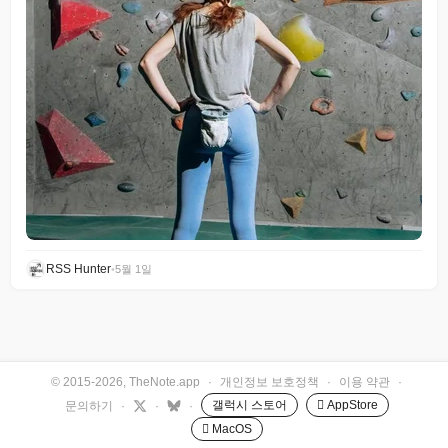
RSS Hunter
•
5월 1일
© 2015-2026, TheNote.app
·
개인정보 보호정책
·
이용 약관
·
갤럭시 스토어
 AppStore
문의하기
·
·
·
 MacOS