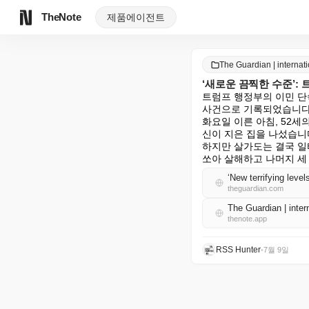
TheNote
제품
에이전트
The Guardian | intern
‘새로운 끔찍한 수준’: 
트럼프 행정부의 이민 단속
사건으로 기록되었습니다.
화요일 이른 아침, 52세
신이 지은 집을 나섰습니다
하지만 살가도는 결국 일터
쏘아 살해하고 나머지 세
‘New terrifying leve
theguardian.com
The Guardian | int
thenote.app
RSS Hunter
•
7월 9일