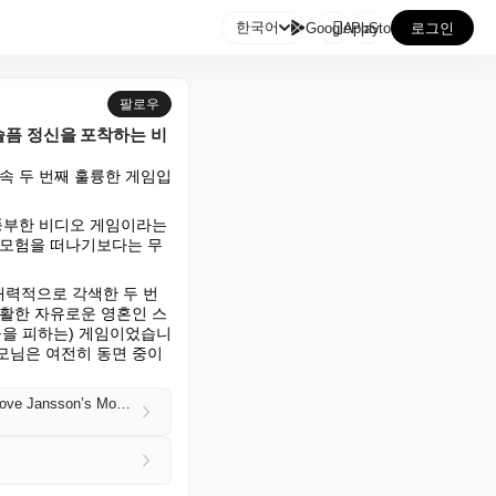

한국어
GooglePlay
AppStore
로그인
팔로우
슬픔 정신을 포착하는 비
속 두 번째 훌륭한 게임입
풍부한 비디오 게임이라는 
 모험을 떠나기보다는 무
 매력적으로 각색한 두 번
교활한 자유로운 영혼인 스
들을 피하는) 게임이었습니
부모님은 여전히 동면 중이
‘We’re remixing her library for a new medium’: the video games capturing the happy-sad spirit of Tove Jansson’s Moomins