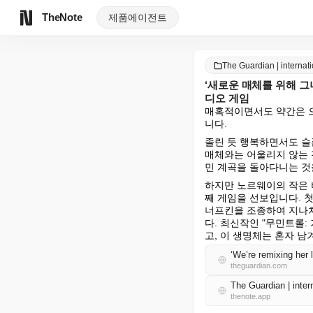
TheNote
제품
에이전트
The Guardian | intern
‘새로운 매체를 위해 
디오 게임
매혹적이면서도 약간은 으
니다.
졸린 듯 행복하면서도 슬
매체와는 어울리지 않는 
민 계곡을 돌아다니는 것
하지만 노르웨이의 작은 비
째 게임을 선보입니다. 첫
너프킨을 조종하여 지나치
다. 최신작인 "무민트롤
고, 이 생명체는 혼자 남
theguardian.com
The Guardian | int
thenote.app