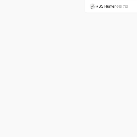
RSS Hunter
•
5월 7일