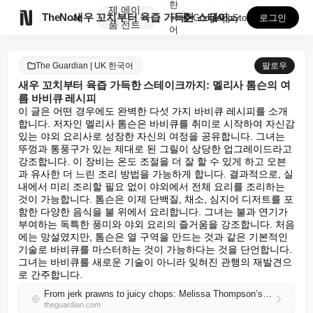
한
제
에이

TheNote
새우 꼬치부터 육즙 가득한 스테이크까지: 멜리사 톰슨의...
국
GooglePlay
AppStore
로그인
품
전트
어
The Guardian | UK 한국어
팔로우
새우 꼬치부터 육즙 가득한 스테이크까지: 멜리사 톰슨의 여
름 바비큐 레시피
이 글은 어떤 경우에도 완벽한 다섯 가지 바비큐 레시피를 소개
합니다. 저자인 멜리사 톰슨은 바비큐를 취미로 시작하여 자신감 
있는 야외 요리사로 성장한 자신의 여정을 공유합니다. 그녀는 
뚜껑과 통풍구가 있는 제대로 된 그릴이 상당한 업그레이드라고 
강조합니다. 이 장비는 온도 조절을 더 잘 할 수 있게 하고 오븐
과 유사한 더 느린 조리 방법을 가능하게 합니다. 결과적으로, 실
내에서 미리 조리할 필요 없이 야외에서 전체 요리를 조리하는 
것이 가능합니다. 톰슨은 이제 단백질, 채소, 심지어 디저트를 포
함한 다양한 음식을 불 위에서 요리합니다. 그녀는 불과 연기가 
부여하는 독특한 풍미와 야외 요리의 즐거움을 강조합니다. 처음
에는 망설였지만, 톰슨은 열 구역을 만드는 것과 같은 기본적인 
기술로 바비큐를 마스터하는 것이 가능하다는 것을 단언합니다. 
그녀는 바비큐를 새로운 기술이 아니라 잊혀진 관행의 재발견으
로 간주합니다.
From jerk prawns to juicy chops: Melissa Thompson’s summer barbecue recipes
theguardian.com