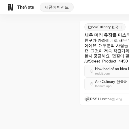
TheNote
제품
에이전트
AskCulinary 한국어
새우 머리 유장을 마스
친구가 카라비네로 새우 
이에요. 대부분의 사람들
요. 그것이 저속 착즙기
할지 궁금해요. 껍질이 필
/u/Street_Product_44
How bad of an idea i
reddit.com
AskCulinary 한국어
thenote.app
RSS Hunter
•
6월 28일