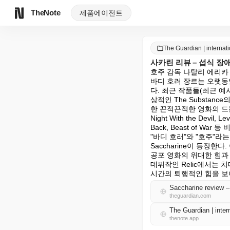
TheNote
제품
에이전트
The Guardian | intern
사카린 리뷰 – 섭식 장
호주 감독 나탈리 에리카
바디 호러 장르는 오랫동
다. 최근 작품들(최근 예시로는
상적인 The Substa
한 끈적끈적한 영화의 드문 예
Night With the Devil, Lev
Back, Beast of W
"바디 호러"와 "호주"라
Saccharine이 등장
공포 영화의 위대한 힘과
데뷔작인 Relic에서는 
시간의 퇴행적인 힘을 보
Saccharine review – 
theguardian.com
The Guardian | int
thenote.app