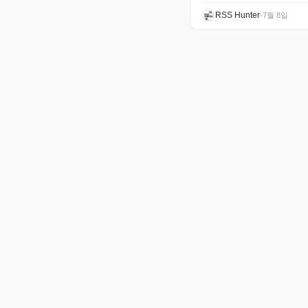
RSS Hunter
•
7월 8일