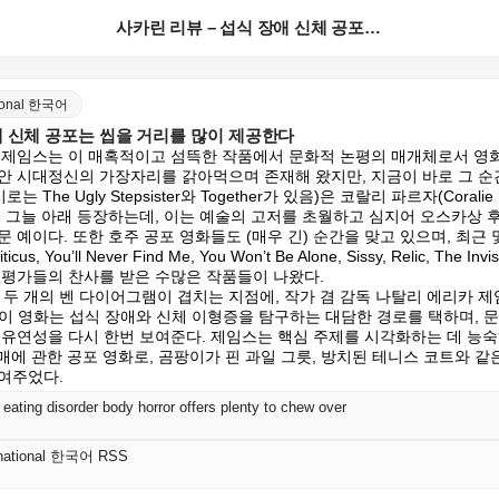
사카린 리뷰 – 섭식 장애 신체 공포는 씹을 거리를 많...
ational 한국어
애 신체 공포는 씹을 거리를 많이 제공한다
 제임스는 이 매혹적이고 섬뜩한 작품에서 문화적 논평의 매개체로서 영화
안 시대정신의 가장자리를 갉아먹으며 존재해 왔지만, 지금이 바로 그 순
 The Ugly Stepsister와 Together가 있음)은 코랄리 파르자(Coralie
nce의 그늘 아래 등장하는데, 이는 예술의 고저를 초월하고 심지어 오스카상 
이다. 또한 호주 공포 영화들도 (매우 긴) 순간을 맞고 있으며, 최근 몇 년간 T
iticus, You’ll Never Find Me, You Won’t Be Alone, Sissy, Relic, The Invis
ar 등 비평가들의 찬사를 받은 수많은 작품들이 나왔다.

는 두 개의 벤 다이어그램이 겹치는 지점에, 작가 겸 감독 나탈리 에리카 제
한다. 이 영화는 섭식 장애와 신체 이형증을 탐구하는 대담한 경로를 택하며, 
 유연성을 다시 한번 보여준다. 제임스는 핵심 주제를 시각화하는 데 능숙하
치매에 관한 공포 영화로, 곰팡이가 핀 과일 그릇, 방치된 테니스 코트와 같
여주었다.
eating disorder body horror offers plenty to chew over
ernational 한국어 RSS