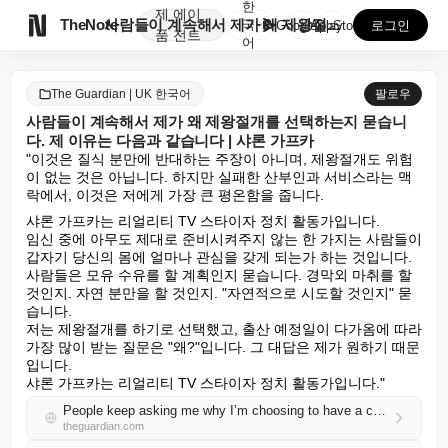
한
제
에이

TheNote
사람들이 계속해서 제가 왜 제왕절개를 선택하는지 묻습니...
국
GooglePlay
AppStore
로그인
품
전트
어
The Guardian | UK 한국어
팔로우
사람들이 계속해서 제가 왜 제왕절개를 선택하는지 묻습니
다. 제 이유는 다음과 같습니다 | 샤론 가프카
"이것은 질식 분만에 반대하는 주장이 아니며, 제왕절개도 위험
이 없는 것은 아닙니다. 하지만 실패한 산부인과 서비스라는 맥
락에서, 이것은 저에게 가장 큰 평온함을 줍니다.
샤론 가프카는 리얼리티 TV 스타이자 정치 활동가입니다.

임신 중에 아무도 제대로 준비시켜주지 않는 한 가지는 사람들이 
갑자기 당신의 몸에 얼마나 관심을 갖게 되는가 하는 것입니다. 
사람들은 모유 수유를 할 계획인지 묻습니다. 경막외 마취를 할 
것인지. 자연 분만을 할 것인지. "자연적으로 시도할 것인지" 묻
습니다.

저는 제왕절개를 하기로 선택했고, 출산 예정일이 다가옴에 따라 
가장 많이 받는 질문은 "왜?"입니다. 그 대답은 제가 원하기 때문
입니다.

샤론 가프카는 리얼리티 TV 스타이자 정치 활동가입니다."
People keep asking me why I’m choosing to have a caesarean – here are my reasons | Sharon Gaffka
theguardian.com