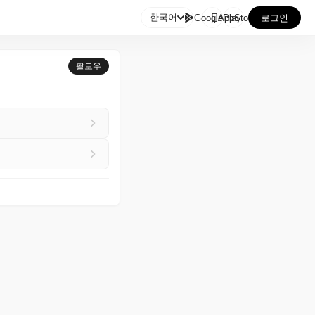

한국어
GooglePlay
AppStore
로그인
팔로우