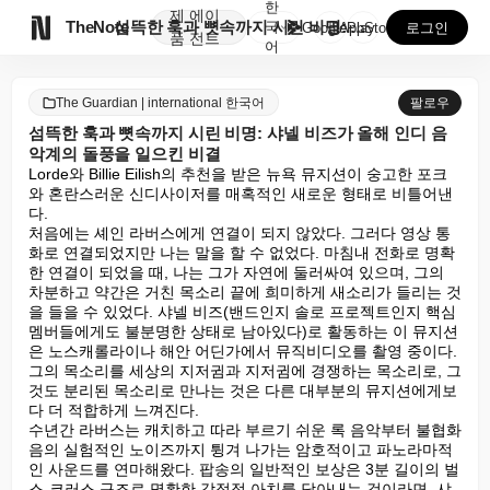
한
제
에이

TheNote
섬뜩한 훅과 뼛속까지 시린 비명: 샤넬 비즈가 올해 인...
국
GooglePlay
AppStore
로그인
품
전트
어
The Guardian | international 한국어
팔로우
섬뜩한 훅과 뼛속까지 시린 비명: 샤넬 비즈가 올해 인디 음
악계의 돌풍을 일으킨 비결
Lorde와 Billie Eilish의 추천을 받은 뉴욕 뮤지션이 숭고한 포크
와 혼란스러운 신디사이저를 매혹적인 새로운 형태로 비틀어낸
다.

처음에는 셰인 라버스에게 연결이 되지 않았다. 그러다 영상 통
화로 연결되었지만 나는 말을 할 수 없었다. 마침내 전화로 명확
한 연결이 되었을 때, 나는 그가 자연에 둘러싸여 있으며, 그의 
차분하고 약간은 거친 목소리 끝에 희미하게 새소리가 들리는 것
을 들을 수 있었다. 샤넬 비즈(밴드인지 솔로 프로젝트인지 핵심 
멤버들에게도 불분명한 상태로 남아있다)로 활동하는 이 뮤지션
은 노스캐롤라이나 해안 어딘가에서 뮤직비디오를 촬영 중이다. 
그의 목소리를 세상의 지저귐과 지저귐에 경쟁하는 목소리로, 그
것도 분리된 목소리로 만나는 것은 다른 대부분의 뮤지션에게보
다 더 적합하게 느껴진다.

수년간 라버스는 캐치하고 따라 부르기 쉬운 록 음악부터 불협화
음의 실험적인 노이즈까지 튕겨 나가는 암호적이고 파노라마적
인 사운드를 연마해왔다. 팝송의 일반적인 보상은 3분 길이의 벌
스-코러스 구조로 명확한 감정적 아치를 담아내는 것이라면, 샤