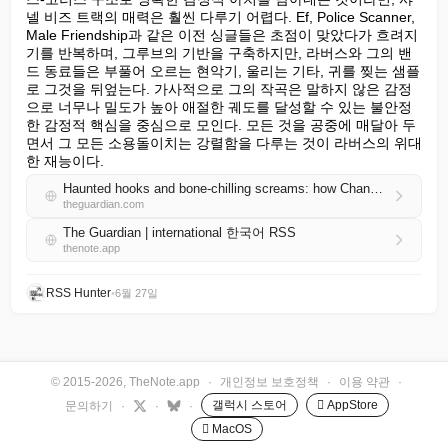
넬 비즈 트랙의 매력은 훨씬 다루기 어렵다. Ef, Police Scanner, 
Male Friendship과 같은 이전 싱글들은 초점이 맞았다가 흐려지
기를 반복하며, 그루브의 기반을 구축하지만, 라버스와 그의 밴
드 동료들은 부풀어 오르는 현악기, 울리는 기타, 귀를 찢는 샘플
로 그것을 뒤엎는다. 가사적으로 그의 작곡은 말하지 않은 감정
으로 너무나 밀도가 높아 애절한 궤도를 달성할 수 있는 불안정
한 감정적 핵심을 중심으로 모인다. 모든 것을 공중에 매달아 두
면서 그 모든 소용돌이치는 강렬함을 다루는 것이 라버스의 위대
한 재능이다.
Haunted hooks and bone-chilling screams: how Chanel Beads became the indie breakout of the year
theguardian.com
The Guardian | international 한국어 RSS
thenote.app
RSS Hunter
•
6월 27일
© 2015-2026, TheNote.app
·
개인정보 보호정책
·
이용 약관
·
갤럭시 스토어
 AppStore
문의하기
·
·
·
 MacOS