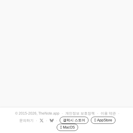
© 2015-2026, TheNote.app
·
개인정보 보호정책
·
이용 약관
·
갤럭시 스토어
 AppStore
문의하기
·
·
·
 MacOS