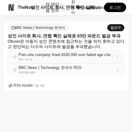
한
제
에이

TheNote
성인 사이트 회사, 연령 확인 실패로 63만 파운드 벌...
국
GooglePlay
AppStore
로그인
품
전트
어
BBC News | Technology 한국어
팔로우
성인 사이트 회사, 연령 확인 실패로 63만 파운드 벌금 부과
Ofcom은 아동이 성인 콘텐츠에 접근하는 것을 막지 못하고 있다
고 판단되는 다수의 사이트에 벌금을 부과했습니다.
Porn site company fined £630,000 over failed age checks
bbc.co.uk
BBC News | Technology 한국어 RSS
thenote.app
RSS Hunter
•
7월 9일