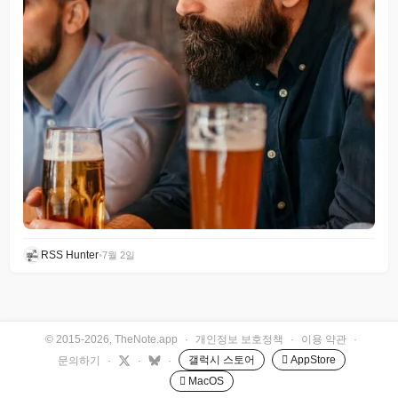
RSS Hunter
•
7월 2일
© 2015-2026, TheNote.app
·
개인정보 보호정책
·
이용 약관
·
갤럭시 스토어
 AppStore
문의하기
·
·
·
 MacOS