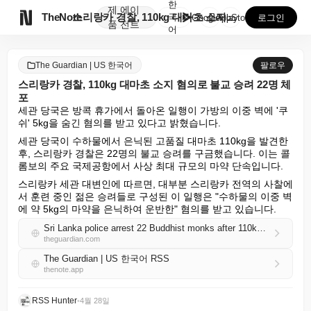
한
제
에이

TheNote
스리랑카 경찰, 110kg 대마초 소지 혐의로 불교 승...
국
GooglePlay
AppStore
로그인
품
전트
어
The Guardian | US 한국어
팔로우
스리랑카 경찰, 110kg 대마초 소지 혐의로 불교 승려 22명 체
포
세관 당국은 방콕 휴가에서 돌아온 일행이 가방의 이중 벽에 '쿠
쉬' 5kg을 숨긴 혐의를 받고 있다고 밝혔습니다.
세관 당국이 수하물에서 은닉된 고품질 대마초 110kg을 발견한 
후, 스리랑카 경찰은 22명의 불교 승려를 구금했습니다. 이는 콜
롬보의 주요 국제공항에서 사상 최대 규모의 마약 단속입니다.
스리랑카 세관 대변인에 따르면, 대부분 스리랑카 전역의 사찰에
서 훈련 중인 젊은 승려들로 구성된 이 일행은 "수하물의 이중 벽
에 약 5kg의 마약을 은닉하여 운반한" 혐의를 받고 있습니다.
Sri Lanka police arrest 22 Buddhist monks after 110kg of cannabis found in luggage
theguardian.com
The Guardian | US 한국어 RSS
thenote.app
RSS Hunter
•
4월 28일