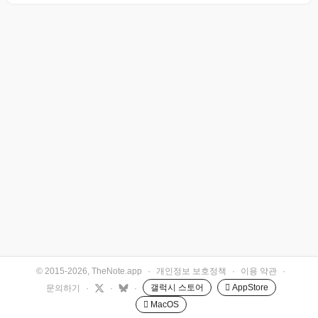
© 2015-2026, TheNote.app
·
개인정보 보호정책
·
이용 약관
·
갤럭시 스토어
 AppStore
문의하기
·
·
·
 MacOS