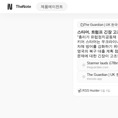
TheNote
제품
에이전트
The Guardian | UK 한
스타머, 트럼프 긴장 고
"총리가 유럽정치공동체 
키어 스타머는 우크라이나를
자체 방어를 강화하기 위
영국의 복구 대출 계획 참
문제에 대한 긴장이 고조
Starmer lauds £78bn
theguardian.com
The Guardian | U
thenote.app
RSS Hunter
•
5월 4일