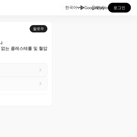

한국어
GooglePlay
AppStore
로그인
팔로우


없는 콜레스테롤 및 혈압 