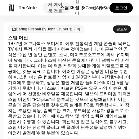
한
제
에이

TheNote
스팀 머신
국
GooglePlay
AppStore
로그인
품
전트
어
Daring Fireball By John Gruber 한국어
팔로우
스팀 머신
1972년 매그나복스 오디세이 이후 전통적인 게임 콘솔의 목표는 
TV에서 독점 게임을 플레이하는 것이었습니다. 이 근본적인 공
식은 수십 년 동안 닌텐도, 소니, 마이크로소프트에 의해 유지되
어 왔습니다. 그러나 스팀 머신은 콘솔에 대한 더 광범위한 비전
을 제시합니다. 이는 더 적은 제약과 방대한 게임 카탈로그를 제
공하는 것을 목표로 합니다. 이러한 야심은 상당한 비용을 수반
하며, 스팀 머신은 컨트롤러 없이 1,049달러부터 시작합니다. 이 
가격에도 불구하고, 성능은 훨씬 저렴한 플레이스테이션 5를 능
가하지 못합니다. 테스트에 따르면 PS5는 요구 사양이 높은 게
임에서 더 선명한 비주얼을 제공합니다. 밸브의 프리미엄 가격은 
스팀 머신이 "PC-plus"로 분류되는 것으로 정당화됩니다. 이는 
콘솔과 같은 단순성을 갖추도록 설계된 PC로 작동합니다. 이 장
치는 조용한 작동, 컴팩트한 크기, 부드러운 사용자 경험으로 주
목받고 있습니다. 인터페이스 탐색 및 게임 실행은 게임패드로 
완전히 수행할 수 있습니다. 혁신적인 접근 방식에도 불구하고, 
스팀 머신은 진정한 플러그 앤 플레이 단순성을 달성하기 위해 
여전히 발전해야 할 부분이 있습니다.