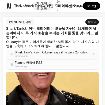
한
제
에이

TheNote
Shark Tank의 케빈 오리어리는 오늘날 자신이 2...
국
GooglePlay
AppStore
로그인
품
전트
어
Fortune 한국어
팔로우
Shark Tank의 케빈 오리어리는 오늘날 자신이 25세라면 AI
분야에서 이 두 가지 호황을 누리는 기회를 쫓을 것이라고 말
합니다.
O'Leary는 젊은 기업가들이 화려한 AI를 쫓지 말고, 대신 AI의 기
반을 구축하려고 노력해야 한다고 말합니다.
Shark Tank’s Kevin O’Leary says if he were 25 today, he’d chase these two booming opportunities in the world of AI
fortune.com
Fortune 한국어 RSS
thenote.app