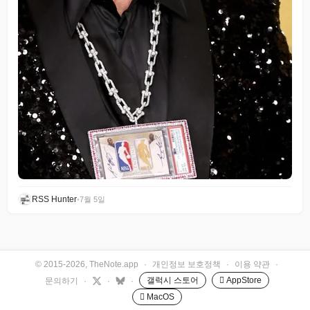
RSS Hunter
•
7월 5일
© 2015-2026, TheNote.app
·
개인정보 보호정책
·
이용 약관
·
갤럭시 스토어
 AppStore
문의하기
·
·
·
 MacOS