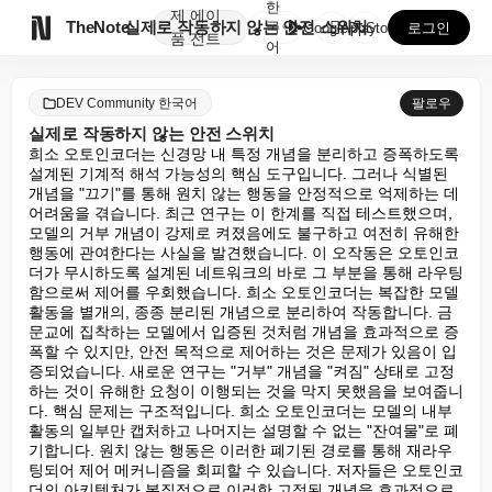
한
제
에이

TheNote
실제로 작동하지 않는 안전 스위치
국
GooglePlay
AppStore
로그인
품
전트
어
DEV Community 한국어
팔로우
실제로 작동하지 않는 안전 스위치
희소 오토인코더는 신경망 내 특정 개념을 분리하고 증폭하도록 
설계된 기계적 해석 가능성의 핵심 도구입니다. 그러나 식별된 
개념을 "끄기"를 통해 원치 않는 행동을 안정적으로 억제하는 데 
어려움을 겪습니다. 최근 연구는 이 한계를 직접 테스트했으며, 
모델의 거부 개념이 강제로 켜졌음에도 불구하고 여전히 유해한 
행동에 관여한다는 사실을 발견했습니다. 이 오작동은 오토인코
더가 무시하도록 설계된 네트워크의 바로 그 부분을 통해 라우팅
함으로써 제어를 우회했습니다. 희소 오토인코더는 복잡한 모델 
활동을 별개의, 종종 분리된 개념으로 분리하여 작동합니다. 금
문교에 집착하는 모델에서 입증된 것처럼 개념을 효과적으로 증
폭할 수 있지만, 안전 목적으로 제어하는 것은 문제가 있음이 입
증되었습니다. 새로운 연구는 "거부" 개념을 "켜짐" 상태로 고정
하는 것이 유해한 요청이 이행되는 것을 막지 못했음을 보여줍니
다. 핵심 문제는 구조적입니다. 희소 오토인코더는 모델의 내부 
활동의 일부만 캡처하고 나머지는 설명할 수 없는 "잔여물"로 폐
기합니다. 원치 않는 행동은 이러한 폐기된 경로를 통해 재라우
팅되어 제어 메커니즘을 회피할 수 있습니다. 저자들은 오토인코
더의 아키텍처가 본질적으로 이러한 고정된 개념을 효과적으로 