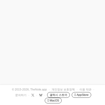
© 2015-2026, TheNote.app
·
개인정보 보호정책
·
이용 약관
·
갤럭시 스토어
 AppStore
문의하기
·
·
·
 MacOS