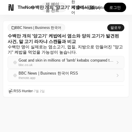
한
제
에이

TheNote
수백만 개의 '양고기' 케밥에서 염소와 양의 고기가 발...
국
GooglePlay
AppStore
로그인
품
전트
어
BBC News | Business 한국어
팔로우
수백만 개의 '양고기' 케밥에서 염소와 양의 고기가 발견된
사건, 말 고기 라자냐 스캔들과 비교
수백만 명이 실제로는 염소고기, 껍질, 지방으로 만들어진 "양고
기" 케밥을 먹었을 가능성이 높습니다.
Goat and skin in millions of 'lamb' kebabs compared to horsemeat lasagne scandal
bbc.co.uk
BBC News | Business 한국어 RSS
thenote.app
RSS Hunter
•
7월 2일