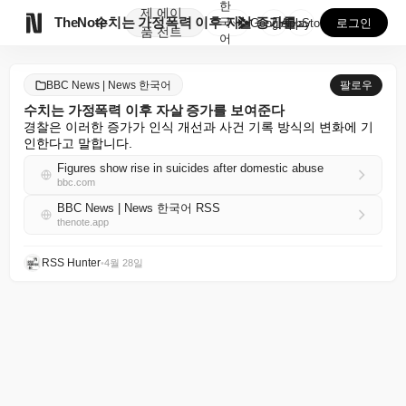
한
제
에이

TheNote
수치는 가정폭력 이후 자살 증가를 보여준다
국
GooglePlay
AppStore
로그인
품
전트
어
BBC News | News 한국어
팔로우
수치는 가정폭력 이후 자살 증가를 보여준다
경찰은 이러한 증가가 인식 개선과 사건 기록 방식의 변화에 기
인한다고 말합니다.
Figures show rise in suicides after domestic abuse
bbc.com
BBC News | News 한국어 RSS
thenote.app
RSS Hunter
•
4월 28일