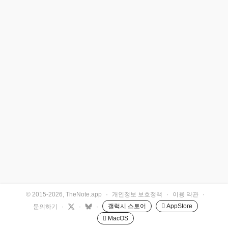
© 2015-2026, TheNote.app
·
개인정보 보호정책
·
이용 약관
·
갤럭시 스토어
 AppStore
문의하기
·
·
·
 MacOS