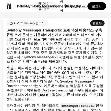
한
제
에이

TheNote
Symfony Messenger Transports: ...
국
GooglePlay
AppStore
로그인
품
전트
어
DEV Community 한국어
팔로우
Symfony Messenger Transports: 트랜잭션 아웃박스 구축
듀얼 쓰기 문제는 애플리케이션이 데이터베이스 레코드에 데이
터를 쓰고 메시지 브로커에 이벤트를 게시한 후 이 작업 중 하나
가 실패할 때 발생합니다. 이는 주문이 데이터베이스에 존재하지
만 다운스트림 시스템에 알림이 가지 않거나 그 반대의 경우 불
일치를 초래하여 유령 주문 및 차지백과 같은 문제를 야기할 수 
있습니다. Symfony Messenger가 지원하는 트랜잭셔널 아웃박
스 패턴은 강력한 솔루션을 제공합니다.
핵심 아이디어는 기본 데이터 쓰기와 동일한 트랜잭션 내에서 이
벤트를 데이터베이스 테이블(아웃박스)에 삽입하는 것입니다. 
이는 원자성을 보장합니다. 즉, 주문과 이벤트 레코드가 함께 커
밋되거나 전혀 커밋되지 않습니다. Symfony Messenger의 
Doctrine transport는 이 아웃박스 테이블 역할을 하도록 구성할 
수 있습니다. 이벤트를 Doctrine transport로 라우팅함으로써 이
벤트 메시지에 대한 
 작업이 기존 데이터베이스 트랜잭
INSERT
션에 포함됩니다.
트랜잭션이 커밋된 후, 일반적으로 
인 별
messenger:consume
도의 프로세스가 릴레이 역할을 합니다. 이 릴레이는 아웃박스 