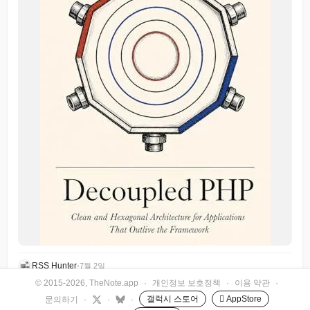
RSS Hunter
•
7월 2일
© 2015-2026, TheNote.app
·
개인정보 보호정책
·
이용 약관
·
갤럭시 스토어
 AppStore
문의하기
·
·
·