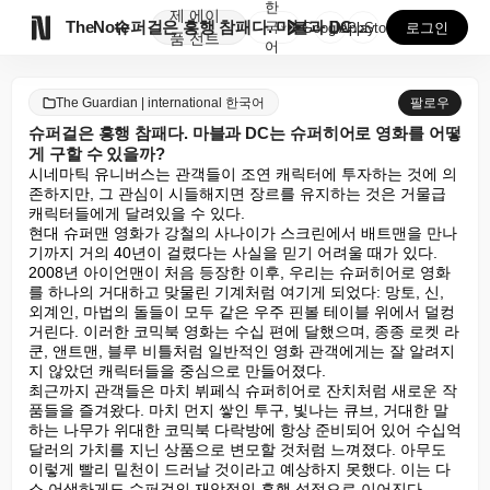
한
제
에이

TheNote
슈퍼걸은 흥행 참패다. 마블과 DC는 슈퍼히어로 영화를...
국
GooglePlay
AppStore
로그인
품
전트
어
The Guardian | international 한국어
팔로우
슈퍼걸은 흥행 참패다. 마블과 DC는 슈퍼히어로 영화를 어떻
게 구할 수 있을까?
시네마틱 유니버스는 관객들이 조연 캐릭터에 투자하는 것에 의
존하지만, 그 관심이 시들해지면 장르를 유지하는 것은 거물급 
캐릭터들에게 달려있을 수 있다.

현대 슈퍼맨 영화가 강철의 사나이가 스크린에서 배트맨을 만나
기까지 거의 40년이 걸렸다는 사실을 믿기 어려울 때가 있다. 
2008년 아이언맨이 처음 등장한 이후, 우리는 슈퍼히어로 영화
를 하나의 거대하고 맞물린 기계처럼 여기게 되었다: 망토, 신, 
외계인, 마법의 돌들이 모두 같은 우주 핀볼 테이블 위에서 덜컹
거린다. 이러한 코믹북 영화는 수십 편에 달했으며, 종종 로켓 라
쿤, 앤트맨, 블루 비틀처럼 일반적인 영화 관객에게는 잘 알려지
지 않았던 캐릭터들을 중심으로 만들어졌다.

최근까지 관객들은 마치 뷔페식 슈퍼히어로 잔치처럼 새로운 작
품들을 즐겨왔다. 마치 먼지 쌓인 투구, 빛나는 큐브, 거대한 말
하는 나무가 위대한 코믹북 다락방에 항상 준비되어 있어 수십억 
달러의 가치를 지닌 상품으로 변모할 것처럼 느껴졌다. 아무도 
이렇게 빨리 밑천이 드러날 것이라고 예상하지 못했다. 이는 다
소 어색하게도 슈퍼걸의 재앙적인 흥행 성적으로 이어진다.