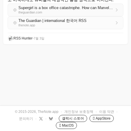
Supergirl is a box office catastrophe. How can Marvel and DC save the superhero movie?
theguardian.com
The Guardian | international 한국어 RSS
thenote.app
RSS Hunter
•
7월 3일
© 2015-2026, TheNote.app
·
개인정보 보호정책
·
이용 약관
·
갤럭시 스토어
 AppStore
문의하기
·
·
·
 MacOS