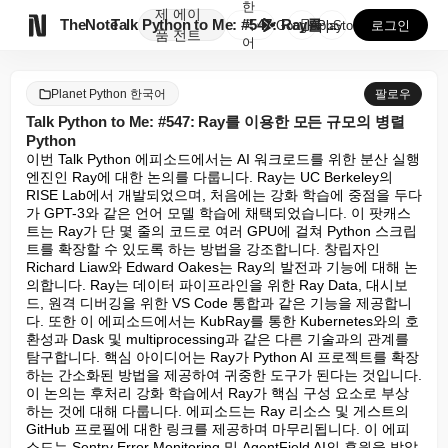
한
제
에이

TheNote
Talk Python to Me: #547: Ray를 ...
국
GooglePlay
AppStore
로그인
품
전트
어
Planet Python 한국어
팔로우
Talk Python to Me: #547: Ray를 이용한 모든 규모의 병렬
Python
이번 Talk Python 에피소드에서는 AI 워크로드를 위한 분산 실행 
엔진인 Ray에 대한 논의를 다룹니다. Ray는 UC Berkeley의 
RISE Lab에서 개발되었으며, 처음에는 강화 학습에 중점을 두다
가 GPT-3와 같은 언어 모델 학습에 채택되었습니다. 이 팟캐스
트는 Ray가 단 몇 줄의 코드로 여러 GPU에 걸쳐 Python 스크립
트를 확장할 수 있도록 하는 방법을 강조합니다. 창립자인 
Richard Liaw와 Edward Oakes는 Ray의 발전과 기능에 대해 논
의합니다. Ray는 데이터 파이프라인을 위한 Ray Data, 대시보
드, 원격 디버깅을 위한 VS Code 통합과 같은 기능을 제공합니
다. 또한 이 에피소드에서는 KubRay를 통한 Kubernetes와의 호
환성과 Dask 및 multiprocessing과 같은 다른 기술과의 관계를 
탐구합니다. 핵심 아이디어는 Ray가 Python AI 프로젝트를 확장
하는 간소화된 방법을 제공하여 귀중한 도구가 된다는 것입니다. 
이 논의는 후처리 강화 학습에서 Ray가 핵심 구성 요소로 부상
하는 것에 대해 다룹니다. 에피소드는 Ray 리소스 및 게스트의 
GitHub 프로필에 대한 링크를 제공하며 마무리됩니다. 이 에피
소드는 Sentry Error Monitoring 및 AgentField AI의 후원을 받았